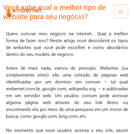
Ir
Você sabe qual o melhor tipo de
MEN
para
website para seu negócio?
o
PRIN
conteúdo
Quero colocar meu negócio na internet… Qual a melhor
forma de fazer isso? Neste artigo você descobrirá os tipos
de websites que você pode escolher e como abordá-los
dentro do seu modelo de negócio.
Antes de mais nada, vamos do princípio. Websites (ou
simplesmente sites) são uma coleção de páginas web
identificadas por um domínio em comum – tal qual
embernet.com.br, google.com, wikipedia.org, – e publicadas
em um servidor web. Um usuário comum pode acessar
alguma página web através do seu link direto ou
encontrando ela por meio de uma pesquisa em um motor de
busca, como google.com, bing.com, etc.
No momento que esse usuário acessa o seu site, assim